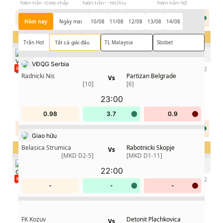
Toàn trận -Cược chấp
Toàn trận- -tài/Xỉu
Toàn trận-1x2
được thông tin đáng tin cậy nhất. Hệ thống
0.85
2.5
O
0.93
Chủ
Khách
Hòa
tổng hợp tỷ lệ từ nhiều nhà cái uy tín giúp
1.05
11
21
Hôm nay
Hôm nay
Ngày mai
Ngày mai
10/08
10/08
11/08
11/08
12/08
12/08
13/08
13/08
14/08
0.25
0.95
U
0.88
hạn chế sai lệch và mang đến góc nhìn toàn
Toàn trận cược Châu Á khác
7
kèo
Trận Hot
Trận Hot
TL Malaysia
TL Malaysia
Sbobet
Sbobet
diện hơn về thị trường cược.
Bên cạnh đó,
Tất cả giải đấu
Giải đấu
VĐQG UKRAINE
tốc độ tải trang ổn định cũng là điểm cộng
HDP
1X2
Tài xỉu
VĐQG Serbia
lớn đối với người dùng thường xuyên theo
Live
5
2
-
82
'
Radnicki Nis
Partizan Belgrade
Vs
dõi kèo trực tiếp. Dù truy cập vào thời điểm
[10]
[6]
0
-
0
có nhiều trận đấu cùng diễn ra, hệ thống
FC Livyi Bereh
Kudrivka
23:00
vẫn hoạt động mượt mà và hạn chế tình
0.98
3.7
0.9
Toàn trận -Cược chấp
Toàn trận- -tài/Xỉu
Toàn trận-1x2
trạng giật lag.
0.8
2.5
O
0.8
Chủ
Khách
Hòa
3.75
1.44
8.5
0.75
1
U
1
Giao hữu
Hệ Thống Kèo Nhà Cái Trực Tiếp Dễ
Belasica Strumica
Rabotnicki Skopje
Toàn trận cược Châu Á khác
7
kèo
Vs
[MKD D2-5]
[MKD D1-11]
Theo Dõi
GIAO HỮU
22:00
Giao diện được thiết kế tối ưu giúp người
Live
5
2
-
129
'
-
-
-
dùng dễ dàng tìm kiếm thông tin theo từng
giải đấu, thời gian thi đấu hoặc loại kèo cụ
0
-
0
KF Vjosa
Kika
thể. Các trận đấu được sắp xếp khoa học
FK Kozuv
Detonit Plachkovica
Vs