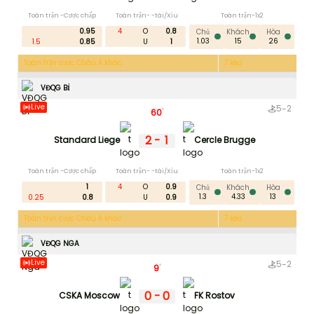
Toàn trận -Cược chấp
Toàn trận- -tài/Xỉu
Toàn trận-1x2
0.95
4
O
0.8
Chủ
Khách
Hòa
1.03
15
26
1.5
0.85
U
1
KÈO BÓNG ĐÁ
Toàn trận cược Châu Á khác
7
kèo
VĐQG BỈ
Live
Giới Thiệu Về Kèo Nhà
5
2
-
60
'
Cái
2
-
1
Standard Liege
Cercle Brugge
Toàn trận -Cược chấp
Toàn trận- -tài/Xỉu
Toàn trận-1x2
Trong những năm gần đây, sự thích thú
1
4
O
0.9
Chủ
Khách
Hòa
theo dõi tỷ lệ kèo bóng đá ngày càng tăng
1.3
4.33
13
0.25
0.8
U
0.9
mạnh khi số lượng người yêu thích thể thao
Toàn trận cược Châu Á khác
7
kèo
và cá cược trực tuyến không ngừng mở
rộng. Việc cập nhật kèo nhà cái trước giờ thi
VĐQG NGA
đấu giúp người chơi nắm bắt tình hình thị
Live
5
2
-
9
'
trường, đánh giá sức mạnh hai đội và đưa
ra lựa chọn hợp lý hơn cho từng trận đấu.
0
-
0
CSKA Moscow
FK Rostov
Keonhacaitructiep
được biết đến là nền tảng