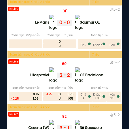
Toàn trận cược Châu Á khác
7
kèo
hấp dẫn.
-
-
-
Live
5
2
-
81
'
Kèo Châu Âu Tại Truc Tiep Keo Nha
0
-
0
Le Mans
Saumur OL.
KF Drenica Skenderaj
Flamurtari
Vs
Cai
[Kos L-6]
Toàn trận -Cược chấp
Toàn trận- -tài/Xỉu
Toàn trận-1x2
22:30
Kèo châu Âu có hình thức khá đơn giản với
O
Chủ
Khách
Hòa
U
-
-
-
ba lựa chọn gồm đội chủ nhà thắng, hai đội
hòa hoặc đội khách thắng. Đây là dạng cược
Toàn trận cược Châu Á khác
7
kèo
quen thuộc tại các giải đấu lớn và được
Live
5
2
-
69
'
FK Vora
Kastrioti Kruje
Vs
đông đảo người chơi yêu thích.
Ưu điểm của
[ALB D1-10]
[ALB D2-6]
2
-
2
LHospitalet
CF Badalona
kèo châu Âu nằm ở cách tính dễ hiểu, phù
22:30
hợp với người mới bắt đầu. Chỉ cần dự đoán
Toàn trận -Cược chấp
Toàn trận- -tài/Xỉu
Toàn trận-1x2
-
-
-
đúng kết quả cuối cùng của trận đấu, người
0.75
4.75
O
0.75
Chủ
Khách
Hòa
chơi sẽ nhận được tiền thưởng theo tỷ lệ đã
4
1.83
3.5
-0.25
1.05
U
1.05
công bố.
Tuy nhiên, để đạt hiệu quả cao,
Toàn trận cược Châu Á khác
7
kèo
Vllaznia Shkoder
Terbuni Puke
Vs
người chơi vẫn cần theo dõi phong độ đội
[ALB D1-2]
Live
5
2
-
82
'
bóng, lịch sử đối đầu và động lực thi đấu
22:30
của từng đội.
3
-
1
Cesena (W)
Nữ Sassuolo